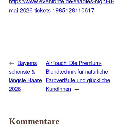
https://www.eventbrite.de/e/ladies-night-8-
mai-2026-tickets-1985128110617
←
Bayerns
AirTouch: Die Premium-
schönste &
Blondtechnik für natürliche
längste Haare
Farbverläufe und glückliche
2026
Kundinnen
→
Kommentare