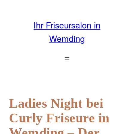
Zum
Inhalt
springen
Ihr Friseursalon in
Wemding
Ladies Night bei
Curly Friseure in
Wemding – Der