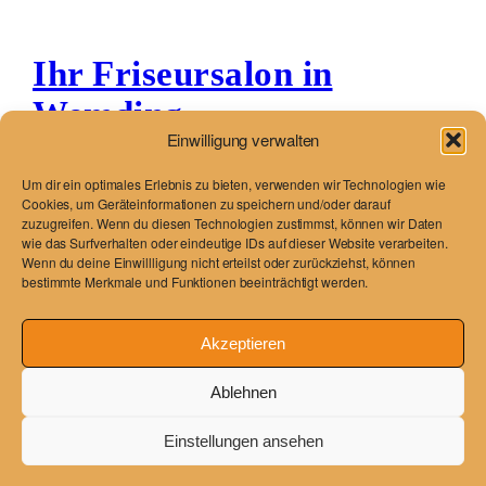
Ihr Friseursalon in
Wemding
Einwilligung verwalten
Just another WordPress site
Um dir ein optimales Erlebnis zu bieten, verwenden wir Technologien wie
Cookies, um Geräteinformationen zu speichern und/oder darauf
zuzugreifen. Wenn du diesen Technologien zustimmst, können wir Daten
wie das Surfverhalten oder eindeutige IDs auf dieser Website verarbeiten.
Wenn du deine Einwillligung nicht erteilst oder zurückziehst, können
Blog
Veranstaltungen
bestimmte Merkmale und Funktionen beeinträchtigt werden.
Über
Shop
FAQs
Vorlagen
Akzeptieren
Autoren
Themes
Ablehnen
Einstellungen ansehen
Twenty Twenty-Five
Gestaltet mit
WordPress