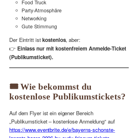
Food Truck
Party-Atmosphäre
Networking
Gute Stimmung
Der Eintritt ist
, aber:
kostenlos
👉
Einlass nur mit kostenfreiem Anmelde-Ticket
(Publikumsticket).
🎟 Wie bekommst du
kostenlose Publikumstickets?
Auf dem Flyer ist ein eigener Bereich
„Publikumsticket – kostenlose Anmeldung“ auf
https://www.eventbrite.de/e/bayerns-schonste-
langste-haare-2026-by-curly-friseure-tickets-