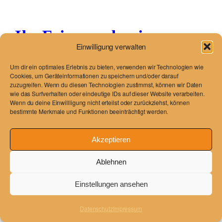
Ihr Friseursalon in
Einwilligung verwalten
Wemding
Um dir ein optimales Erlebnis zu bieten, verwenden wir Technologien wie
Cookies, um Geräteinformationen zu speichern und/oder darauf
Just another WordPress site
zuzugreifen. Wenn du diesen Technologien zustimmst, können wir Daten
wie das Surfverhalten oder eindeutige IDs auf dieser Website verarbeiten.
Wenn du deine Einwillligung nicht erteilst oder zurückziehst, können
bestimmte Merkmale und Funktionen beeinträchtigt werden.
Blog
Veranstaltungen
Über
Shop
Akzeptieren
FAQs
Vorlagen
Ablehnen
Autoren
Themes
Einstellungen ansehen
Datenschutz
Impressum
Twenty Twenty-Five
Gestaltet mit
WordPress