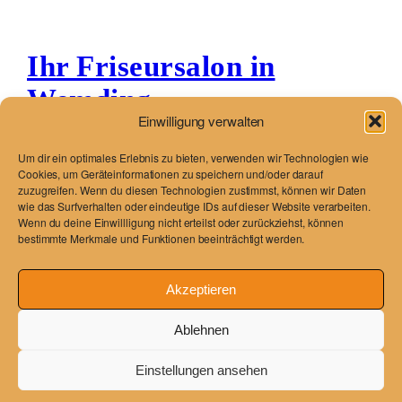
Ihr Friseursalon in
Wemding
Einwilligung verwalten
Just another WordPress site
Um dir ein optimales Erlebnis zu bieten, verwenden wir Technologien wie
Cookies, um Geräteinformationen zu speichern und/oder darauf
zuzugreifen. Wenn du diesen Technologien zustimmst, können wir Daten
wie das Surfverhalten oder eindeutige IDs auf dieser Website verarbeiten.
Wenn du deine Einwillligung nicht erteilst oder zurückziehst, können
Blog
Veranstaltungen
bestimmte Merkmale und Funktionen beeinträchtigt werden.
Über
Shop
FAQs
Vorlagen
Akzeptieren
Autoren
Themes
Ablehnen
Einstellungen ansehen
Twenty Twenty-Five
Gestaltet mit
WordPress