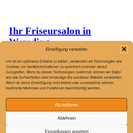
Ihr Friseursalon in
Wemding
Einwilligung verwalten
Just another WordPress site
Um dir ein optimales Erlebnis zu bieten, verwenden wir Technologien wie
Cookies, um Geräteinformationen zu speichern und/oder darauf
zuzugreifen. Wenn du diesen Technologien zustimmst, können wir Daten
wie das Surfverhalten oder eindeutige IDs auf dieser Website verarbeiten.
Wenn du deine Einwillligung nicht erteilst oder zurückziehst, können
Blog
Veranstaltungen
bestimmte Merkmale und Funktionen beeinträchtigt werden.
Über
Shop
FAQs
Vorlagen
Akzeptieren
Autoren
Themes
Ablehnen
Einstellungen ansehen